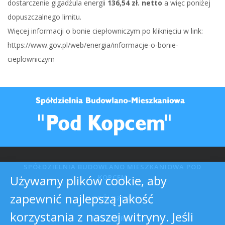
dostarczenie gigadżula energii
136,54 zł. netto
a więc poniżej
dopuszczalnego limitu.
Więcej informacji o bonie ciepłowniczym po kliknięciu w link:
https://www.gov.pl/web/energia/informacje-o-bonie-
cieplowniczym
SPÓŁDZIELNIA BUDOWLANO MIESZKANIOWA POD
Używamy plików cookie, aby
KOPCEM
zapewnić najlepszą jakość
O SPÓŁDZIELNI
korzystania z naszej witryny. Jeśli
PRZETARGI