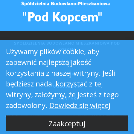
SPÓŁDZIELNIA BUDOWLANO MIESZKANIOWA POD
Używamy plików cookie, aby
KOPCEM
zapewnić najlepszą jakość
O SPÓŁDZIELNI
korzystania z naszej witryny. Jeśli
PRZETARGI
będziesz nadal korzystać z tej
OGŁOSZENIA
witryny, założymy, że jesteś z tego
KONTAKT
zadowolony.
Dowiedz się więcej
PROJEKT:
HTTP://MIZZO.PL
-
STRONY WWW WARSZAWA
COPYRIGHTS © 2026 SBM
"POD KOPCEM"
Zaakceptuj