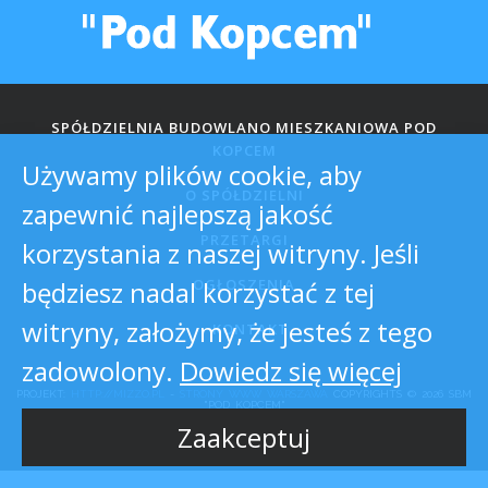
SPÓŁDZIELNIA BUDOWLANO MIESZKANIOWA POD
KOPCEM
Używamy plików cookie, aby
O SPÓŁDZIELNI
zapewnić najlepszą jakość
PRZETARGI
korzystania z naszej witryny. Jeśli
będziesz nadal korzystać z tej
OGŁOSZENIA
witryny, założymy, że jesteś z tego
KONTAKT
zadowolony.
Dowiedz się więcej
PROJEKT:
HTTP://MIZZO.PL
-
STRONY WWW WARSZAWA
COPYRIGHTS © 2026 SBM
"POD KOPCEM"
Zaakceptuj