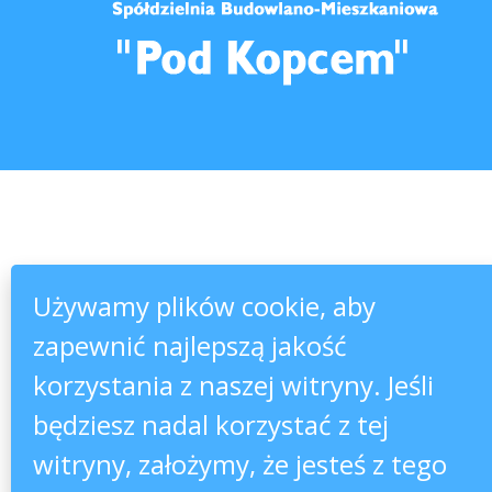
Używamy plików cookie, aby
zapewnić najlepszą jakość
korzystania z naszej witryny. Jeśli
będziesz nadal korzystać z tej
witryny, założymy, że jesteś z tego