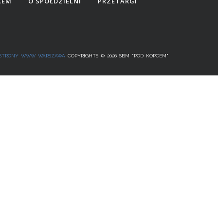
CEM
O SPÓŁDZIELNI
PRZETARGI
STRONY WWW WARSZAWA
COPYRIGHTS © 2026 SBM "POD KOPCEM"