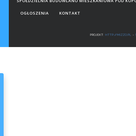
SPÓŁDZIELNIA BUDOWLANO MIESZKANIOWA POD KOP
OGŁOSZENIA
KONTAKT
PROJEKT:
HTTP://MIZZO.PL
-