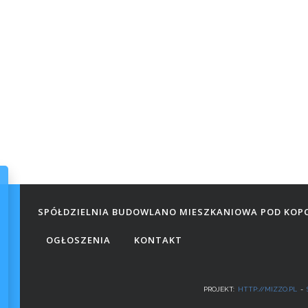
SPÓŁDZIELNIA BUDOWLANO MIESZKANIOWA POD KOP
OGŁOSZENIA
KONTAKT
PROJEKT:
HTTP://MIZZO.PL
-