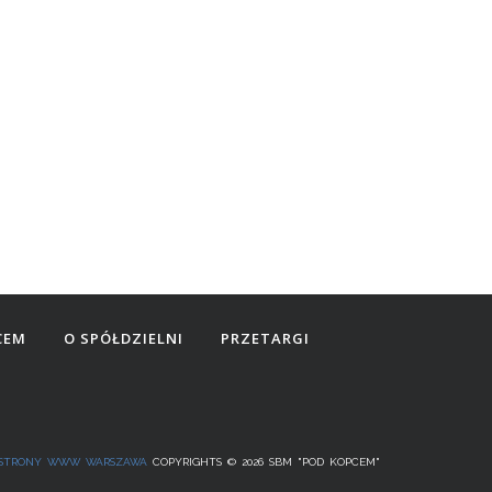
CEM
O SPÓŁDZIELNI
PRZETARGI
STRONY WWW WARSZAWA
COPYRIGHTS © 2026 SBM "POD KOPCEM"