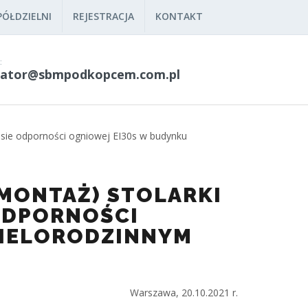
ÓŁDZIELNI
REJESTRACJA
KONTAKT
:
rator@sbmpodkopcem.com.pl
lasie odporności ogniowej EI30s w budynku
 MONTAŻ) STOLARKI
ODPORNOŚCI
WIELORODZINNYM
.10.2021 r.