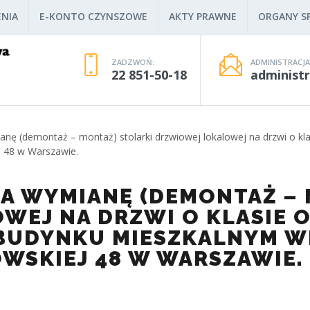
NIA
E-KONTO CZYNSZOWE
AKTY PRAWNE
ORGANY SP
ZADZWOŃ:
ADMINISTRACJA
22 851-50-18
administ
ianę (demontaż – montaż) stolarki drzwiowej lokalowej na drzwi o k
j 48 w Warszawie.
NA WYMIANĘ (DEMONTAŻ –
WEJ NA DRZWI O KLASIE 
 BUDYNKU MIESZKALNYM 
OWSKIEJ 48 W WARSZAWIE.
Warszawa, 20