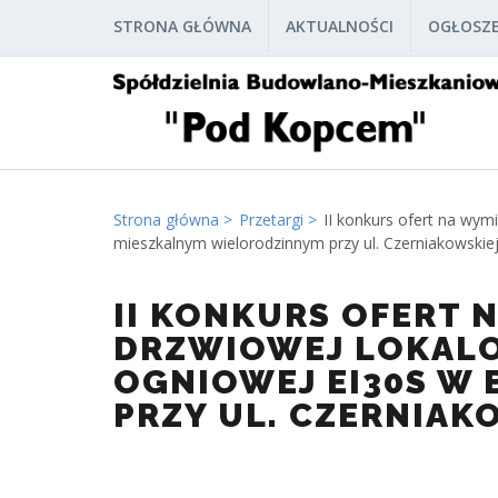
STRONA GŁÓWNA
AKTUALNOŚCI
OGŁOSZE
Strona główna
Przetargi
II konkurs ofert na wym
mieszkalnym wielorodzinnym przy ul. Czerniakowskie
II KONKURS OFERT 
DRZWIOWEJ LOKALO
OGNIOWEJ EI30S W
PRZY UL. CZERNIAK