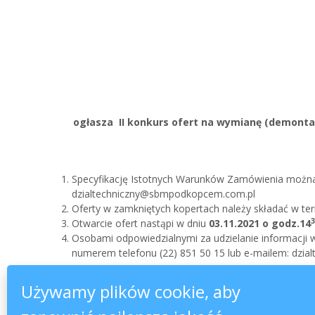
ogłasza II konkurs ofert na wymianę (demontaż
Specyfikację Istotnych Warunków Zamówienia można o
dzialtechniczny@sbmpodkopcem.com.pl
Oferty w zamkniętych kopertach należy składać w t
3
Otwarcie ofert nastąpi w dniu
03.11.2021 o godz.14
Osobami odpowiedzialnymi za udzielanie informacji
numerem telefonu (22) 851 50 15 lub e-mailem: dz
Używamy plików cookie, aby