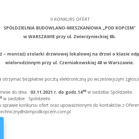
II KONKURS OFERT
SPÓŁDZIELNIA BUDOWLANO-MIESZKANIOWA „POD KOPCEM”
w WARSZAWIE przy ul. Zwierzynieckiej 8b.
 – montaż) stolarki drzwiowej lokalowej na drzwi o klasie o
wielorodzinnym przy ul. Czerniakowskiej 48 w Warszawie.
trzymać bezpłatnie pocztą elektroniczną po wcześniejszym zgłosze
00
erminie do dnia
03.11.2021 r. do godz.14
w siedzibie Spółdzielni.
0
w siedzibie Spółdzielni.
 w sprawie konkursu ofert oraz upoważnionymi do kontaktów z Ofer
ialtechniczny@sbmpodkopcem.com.pl