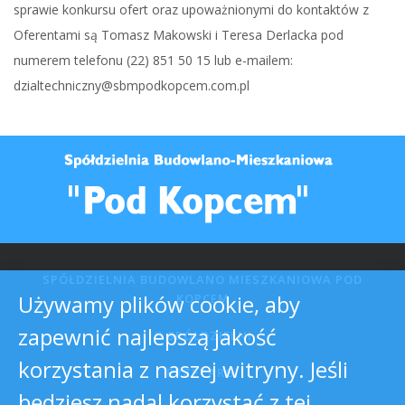
sprawie konkursu ofert oraz upoważnionymi do kontaktów z
Oferentami są Tomasz Makowski i Teresa Derlacka pod
numerem telefonu (22) 851 50 15 lub e-mailem:
dzialtechniczny@sbmpodkopcem.com.pl
SPÓŁDZIELNIA BUDOWLANO MIESZKANIOWA POD
Używamy plików cookie, aby
KOPCEM
zapewnić najlepszą jakość
O SPÓŁDZIELNI
korzystania z naszej witryny. Jeśli
PRZETARGI
będziesz nadal korzystać z tej