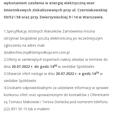
wykonaniem zasilenia w energię elektryczną wiat
śmietnikowych zlokalizowanych przy ul. Czerniakowskiej
50/52 i 58 oraz przy Zwierzynieckiej 9 i 14 w Warszawie.
1.Specyfikację Istotnych Warunków Zamówienia można
otrzymać bezpłatnie pocztą elektroniczną po wcześniejszym
zgłoszeniu na adres mail:
dzialtechniczny@sbmpodkopcem.com.pl
2.Oferty w zamkniętych kopertach należy składać w terminie do
00
dnia
20.07.2022 r. do godz.14
w siedzibie Spółdzielni.
30
3.Otwarcie ofert nastąpi w dniu
20.07.2022 r. o godz.14
w
siedzibie Spółdzielni.
4.Osobami odpowiedzialnymi za udzielanie informacji w sprawie
konkursu ofert oraz upoważnionymi do kontaktów z Oferentami
są Tomasz Makowski i Teresa Derlacka pod numerem telefonu
(22) 851 50 15 lub e-mailem: