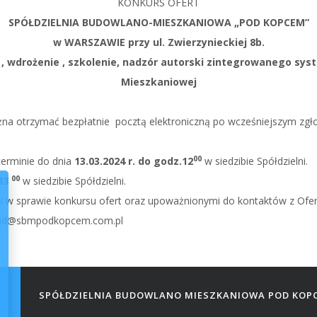
KONKURS OFERT
SPÓŁDZIELNIA BUDOWLANO-MIESZKANIOWA „POD KOPCEM”
w WARSZAWIE przy ul. Zwierzynieckiej 8b.
 , wdrożenie , szkolenie, nadzór autorski zintegrowanego sys
Mieszkaniowej
a otrzymać bezpłatnie pocztą elektroniczną po wcześniejszym zgłos
00
terminie do dnia
13.03.2024 r. do godz.12
w siedzibie Spółdzielni.
00
13
w siedzibie Spółdzielni.
ji w sprawie konkursu ofert oraz upoważnionymi do kontaktów z Ofe
arzad@sbmpodkopcem.com.pl
SPÓŁDZIELNIA BUDOWLANO MIESZKANIOWA POD KOP