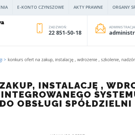
NIA
E-KONTO CZYNSZOWE
AKTY PRAWNE
ORGANY SP
ZADZWOŃ:
ADMINISTRACJA
22 851-50-18
administ
gi
konkurs ofert na zakup, instalację , wdrożenie , szkolenie, nad
AKUP, INSTALACJĘ , WDRO
ZINTEGROWANEGO SYSTEM
DO OBSŁUGI SPÓŁDZIELNI