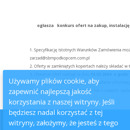
ogłasza konkurs ofert na zakup, instalację
1. Specyfikację Istotnych Warunków Zamówienia możn
zarzad@sbmpodkopcem.com.pl
2. Oferty w zamkniętych kopertach należy składać w 
3. Otwarcie ofert nastąpi w dniu
13.03.2024 o godz.
Używamy plików cookie, aby
4. Osobami odpowiedzialnymi za udzielanie informac
zapewnić najlepszą jakość
numerem telefonu (22) 851 50 18 lub e-mailem: z
korzystania z naszej witryny. Jeśli
będziesz nadal korzystać z tej
witryny, założymy, że jesteś z tego