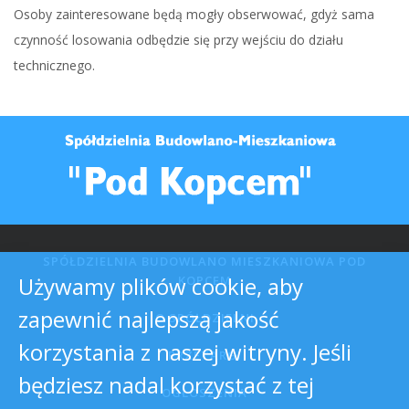
Osoby zainteresowane będą mogły obserwować, gdyż sama
czynność losowania odbędzie się przy wejściu do działu
technicznego.
SPÓŁDZIELNIA BUDOWLANO MIESZKANIOWA POD
Używamy plików cookie, aby
KOPCEM
zapewnić najlepszą jakość
O SPÓŁDZIELNI
korzystania z naszej witryny. Jeśli
PRZETARGI
będziesz nadal korzystać z tej
OGŁOSZENIA