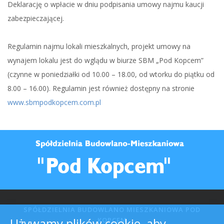
Deklarację o wpłacie w dniu podpisania umowy najmu kaucji
zabezpieczającej.
Regulamin najmu lokali mieszkalnych, projekt umowy na
wynajem lokalu jest do wglądu w biurze SBM „Pod Kopcem”
(czynne w poniedziałki od 10.00 – 18.00, od wtorku do piątku od
8.00 – 16.00). Regulamin jest również dostępny na stronie
www.sbmpodkopcem.com.pl
SPÓŁDZIELNIA BUDOWLANO MIESZKANIOWA POD
Używamy plików cookie, aby
KOPCEM