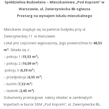
Spółdzielnia Budowlano – Mieszkaniowa „Pod Kopcem” w
Warszawie, ul. Zwierzyniecka 8b ogłasza
Przetarg na wynajem lokalu mieszkalnego
Mieszkanie znajduje się na parterze budynku przy ul.
Zwierzynieckiej 11 w Warszawie.
Lokal jest częściowo wyposażony, jego powierzchnia to
48,53
m².
Składa się z:
– pokoju 1 (
15,53
m²
),
– pokoju 2 (
10,09
m²
)
-pokoju 3 (
6,39
m²
)
– przedpokoju (
6,55 m²
)
– kuchni (
7,32
m²
)
– łazienki (
2,65
m²)
Dokumenty przetargowe należy składać w zamkniętych
kopertach w biurze SBM „Pod Kopcem”, ul. Zwierzyniecka 8b,