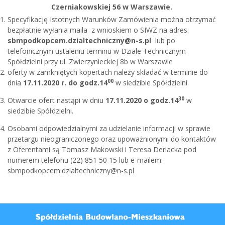
Czerniakowskiej 56 w Warszawie.
Specyfikację Istotnych Warunków Zamówienia można otrzymać
bezpłatnie wyłania maila z wnioskiem o SIWZ na adres:
sbmpodkopcem.dzialtechniczny@n-s.pl
lub po
telefonicznym ustaleniu terminu w Dziale Technicznym
Spółdzielni przy ul. Zwierzynieckiej 8b w Warszawie
oferty w zamkniętych kopertach należy składać w terminie do
00
dnia
17.
11.2020 r. do godz.14
w siedzibie Spółdzielni.
30
Otwarcie ofert nastąpi w dniu
17.
11.2020 o godz.14
w
siedzibie Spółdzielni.
Osobami odpowiedzialnymi za udzielanie informacji w sprawie
przetargu nieograniczonego oraz upoważnionymi do kontaktów
z Oferentami są Tomasz Makowski i Teresa Derlacka pod
numerem telefonu (22) 851 50 15 lub e-mailem:
sbmpodkopcem.dzialtechniczny@n-s.pl