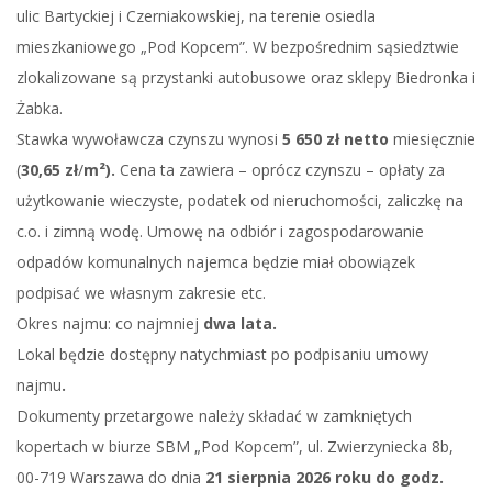
ulic Bartyckiej i Czerniakowskiej, na terenie osiedla
mieszkaniowego „Pod Kopcem”. W bezpośrednim sąsiedztwie
zlokalizowane są przystanki autobusowe oraz sklepy Biedronka i
Żabka.
Stawka wywoławcza czynszu wynosi
5 650
zł netto
miesięcznie
(
30,65 zł
/
m²).
Cena ta zawiera – oprócz czynszu – opłaty za
użytkowanie wieczyste, podatek od nieruchomości, zaliczkę na
c.o. i zimną wodę. Umowę na odbiór i zagospodarowanie
odpadów komunalnych najemca będzie miał obowiązek
podpisać we własnym zakresie etc.
Okres najmu: co najmniej
dwa lata.
Lokal będzie dostępny natychmiast po podpisaniu umowy
najmu
.
Dokumenty przetargowe należy składać w zamkniętych
kopertach w biurze SBM „Pod Kopcem”, ul. Zwierzyniecka 8b,
00-719 Warszawa do dnia
21 sierpnia
2026 roku do godz.