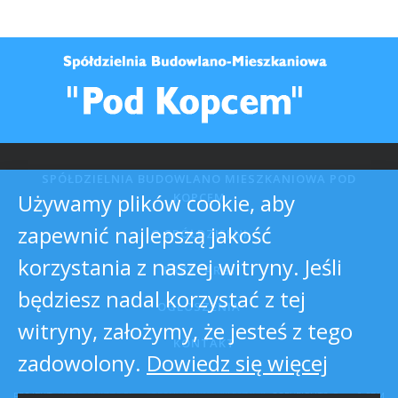
SPÓŁDZIELNIA BUDOWLANO MIESZKANIOWA POD
Używamy plików cookie, aby
KOPCEM
zapewnić najlepszą jakość
O SPÓŁDZIELNI
korzystania z naszej witryny. Jeśli
PRZETARGI
będziesz nadal korzystać z tej
OGŁOSZENIA
witryny, założymy, że jesteś z tego
KONTAKT
zadowolony.
Dowiedz się więcej
PROJEKT:
HTTP://MIZZO.PL
-
STRONY WWW WARSZAWA
COPYRIGHTS © 2026 SBM