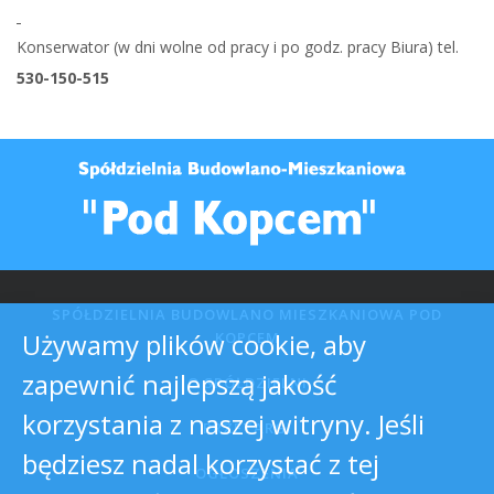
Konserwator (w dni wolne od pracy i po godz. pracy Biura) tel.
530-150-515
SPÓŁDZIELNIA BUDOWLANO MIESZKANIOWA POD
Używamy plików cookie, aby
KOPCEM
zapewnić najlepszą jakość
O SPÓŁDZIELNI
korzystania z naszej witryny. Jeśli
PRZETARGI
będziesz nadal korzystać z tej
OGŁOSZENIA