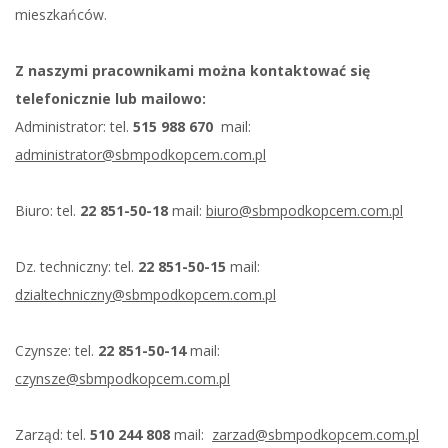
mieszkańców.
Z naszymi pracownikami można kontaktować się
telefonicznie lub mailowo:
Administrator: tel.
515 988 670
mail:
administrator@sbmpodkopcem.com.pl
Biuro: tel.
22 851-50-18
mail:
biuro@sbmpodkopcem.com.pl
Dz. techniczny: tel.
22 851-50-15
mail:
dzialtechniczny@sbmpodkopcem.com.pl
Czynsze: tel.
22 851-50-14
mail:
czynsze@sbmpodkopcem.com.pl
Zarząd: tel.
510 244 808
mail:
zarzad@sbmpodkopcem.com.pl